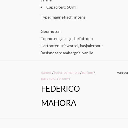
Capaciteit: 50 ml
Type: magnetisch, intens
Geurnoten:
Topnoten: jasmijn, heliotroop
Hartnoten: iriswortel, kasjmierhout
Basisnoten: ambergris, vanille
dames
/
federico mahora
/
parfum
/
Aan ver
pure royal
/
vrouw
/
FEDERICO
MAHORA