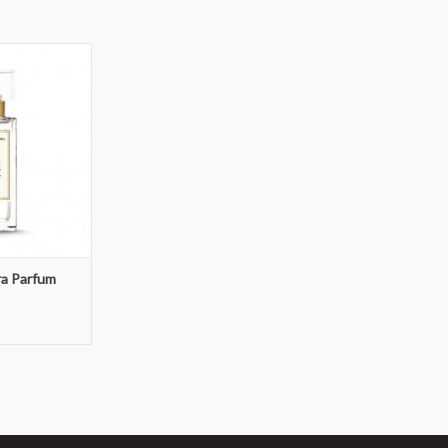
 Parfum Pure
358
 WINKELWAGEN
ra Parfum