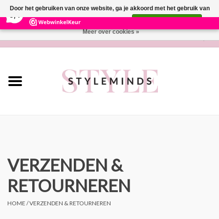
×
281
Reviews
Door het gebruiken van onze website, ga je akkoord met het gebruik van
9,4
cookies om onze website te verbeteren.
Dit bericht verbergen
Meer over cookies »
0 Artikelen - €0,00
Home
Lifestyle
Parfum
Wonen
Cadeaubon
VERZENDEN &
RETOURNEREN
Merken
HOME
/
VERZENDEN & RETOURNEREN