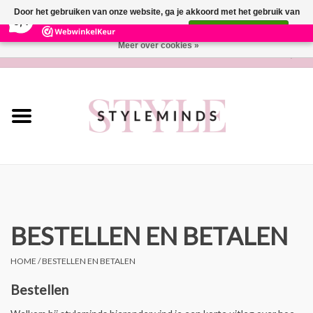
×
281
Reviews
Door het gebruiken van onze website, ga je akkoord met het gebruik van
9,4
cookies om onze website te verbeteren.
Dit bericht verbergen
Meer over cookies »
0 Artikelen - €0,00
Home
Lifestyle
Parfum
Wonen
Cadeaubon
BESTELLEN EN BETALEN
HOME
/
BESTELLEN EN BETALEN
Merken
Bestellen