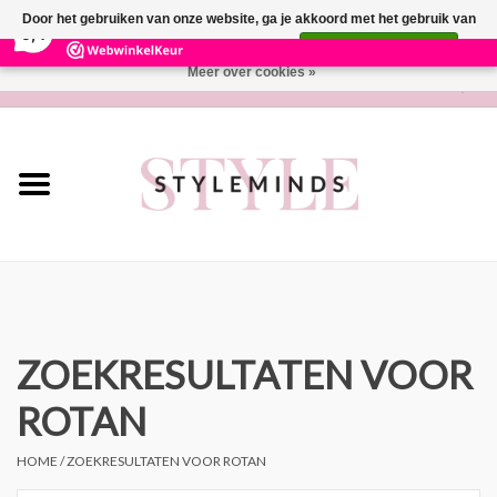
×
281
Reviews
Door het gebruiken van onze website, ga je akkoord met het gebruik van
9,4
cookies om onze website te verbeteren.
Dit bericht verbergen
Meer over cookies »
0 Artikelen - €0,00
Home
Lifestyle
Parfum
Wonen
Cadeaubon
ZOEKRESULTATEN VOOR
ROTAN
Merken
HOME
/
ZOEKRESULTATEN VOOR ROTAN