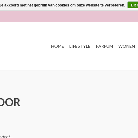
 je akkoord met het gebruik van cookies om onze website te verbeteren.
Dit 
HOME
LIFESTYLE
PARFUM
WONEN
VOOR
den!...