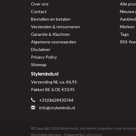
Over ons
Alle pro
Contact
Nieuwe 
Bestellen en betalen
Aanbied
Verzenden & retourneren
Merken
Garantie & Klachten
Tags
Algemene voorwaarden
RSS-fee
Disclaimer
Privacy Policy
Sitemap
Styleminds.nl
Verzending NL v.a. €6,95-
Pakket BE & DE €10,95
+31(0)628430764
info@styleminds.nl
© Copyright 2026 Styleminds, het online shopadres voor al je bea
lifestyleproducten. - Powered by
Lightspeed