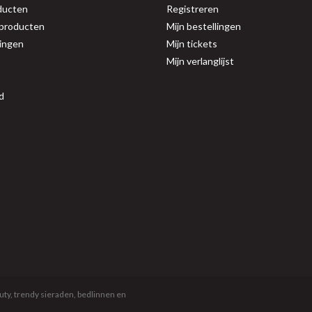
ducten
Registreren
producten
Mijn bestellingen
ingen
Mijn tickets
Mijn verlanglijst
d
uty, trendy sieraden, bedlinnen en