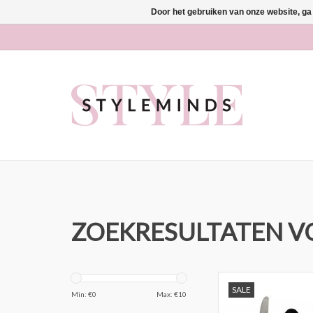
Door het gebruiken van onze website, ga
ZOEKRESULTATEN V
Gusta Bestek Set 3-del
SALE
Min: €
0
Max: €
10
TOEVOEGEN AAN WI