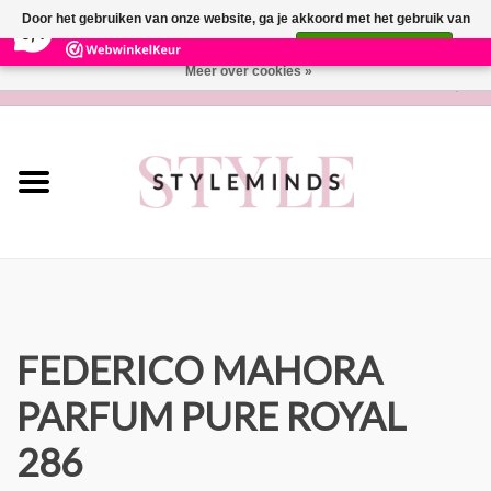
×
281
Reviews
Door het gebruiken van onze website, ga je akkoord met het gebruik van
9,4
cookies om onze website te verbeteren.
Dit bericht verbergen
Meer over cookies »
0 Artikelen - €0,00
Home
Lifestyle
Parfum
Wonen
Cadeaubon
FEDERICO MAHORA
PARFUM PURE ROYAL
Merken
286