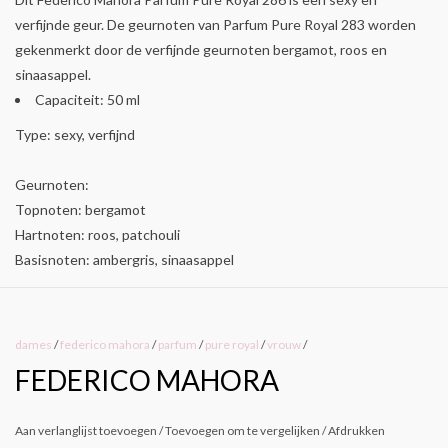
verfijnde geur. De geurnoten van Parfum Pure Royal 283 worden
gekenmerkt door de verfijnde geurnoten bergamot, roos en
sinaasappel.
Capaciteit: 50 ml
Type: sexy, verfijnd
Geurnoten:
Topnoten: bergamot
Hartnoten: roos, patchouli
Basisnoten: ambergris, sinaasappel
dames
/
federico mahora
/
parfum
/
pure royal
/
vrouw
/
FEDERICO MAHORA
Aan verlanglijst toevoegen
/
Toevoegen om te vergelijken
/
Afdrukken