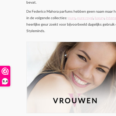
bevat.
De Federico Mahora parfums hebben geen naam maar heb
in de volgende collecties:
pure
,
pure royal
,
luxury
,
inten
heerlijke geur zoekt voor bijvoorbeeld dagelijks gebrui
Styleminds.
9,4