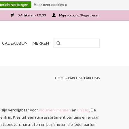
bericht verbergen
Meer over cookies »
0 Artikelen - €0,00
Mijn account / Registreren
CADEAUBON
MERKEN
HOME
/
PARFUM
/
PARFUMS
zijn verkrijgbaar voor
vrouwen
,
mannen
en
unisex
. De
ijk is. Kies uit een ruim assortiment parfums en ervaar
van topnoten, hartnoten en basisnoten die ieder parfum