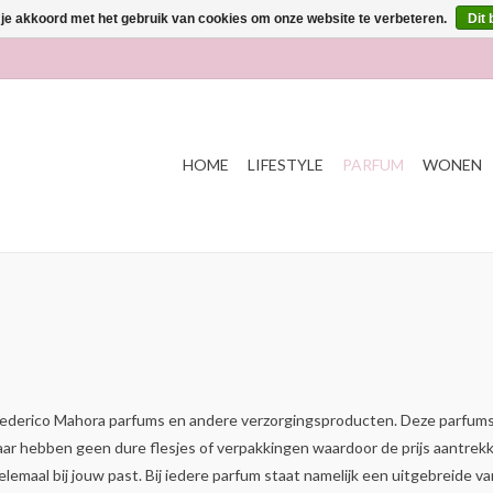
 je akkoord met het gebruik van cookies om onze website te verbeteren.
Dit 
HOME
LIFESTYLE
PARFUM
WONEN
 Federico Mahora parfums en andere verzorgingsproducten. Deze parfums 
ar hebben geen dure flesjes of verpakkingen waardoor de prijs aantrekkel
lemaal bij jouw past. Bij iedere parfum staat namelijk een uitgebreide 