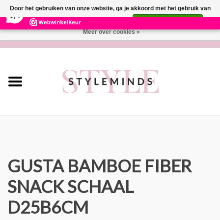
×
281
Reviews
Door het gebruiken van onze website, ga je akkoord met het gebruik van
9,4
cookies om onze website te verbeteren.
Dit bericht verbergen
Meer over cookies »
0 Artikelen - €0,00
Home
Lifestyle
Parfum
Wonen
Cadeaubon
GUSTA BAMBOE FIBER
SNACK SCHAAL
Merken
D25B6CM