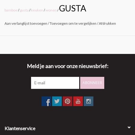
GUSTA
bamboe
/
gusta
/
keuken
/
wonen
/
Aan verlanglijst toevoegen
/
Toevoegen om te vergelijken
/
Afdrukken
Meld je aan voor onze nieuwsbrief:
ABONNEER
Klantenservice